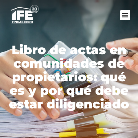
Libro de actas en
comunidades de
propietarios: qué
es y por qué debe
estar diligenciado