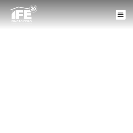
Los propietarios
que no tienen plaza
de garaje ¿Deben
aportar para los
gastos del garaje?