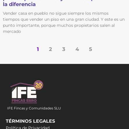
la diferencia
Vender casa en pueblo no sigue siempre los mismos
tiempos que vender un piso en una gran ciudad. Y este es un
punto importante, porque muchos propietarios salen al
mercado
1
2
3
4
5
IFE Fincas y Comunidades SLU
TÉRMINOS LEGALES
Política de Privacidad