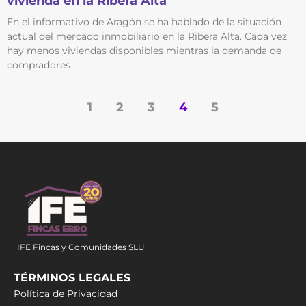
vivienda en la Ribera Alta
En el informativo de Aragón se ha hablado de la situación
actual del mercado inmobiliario en la Ribera Alta. Cada vez
hay menos viviendas disponibles mientras la demanda de
compradores
1
2
3
4
5
IFE Fincas y Comunidades SLU
TÉRMINOS LEGALES
Política de Privacidad