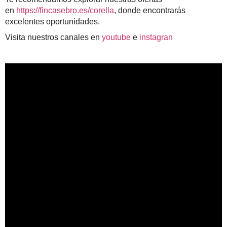
en
https://fincasebro.es/corella
, donde encontrarás
excelentes oportunidades.
Visita nuestros canales en
youtube
e
instagran