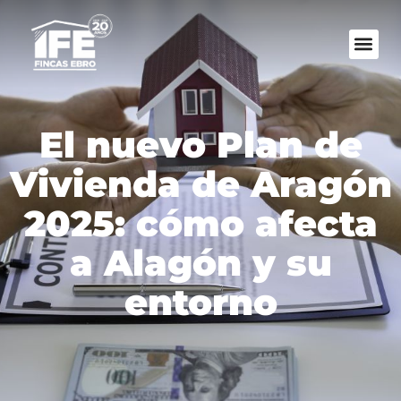
El nuevo Plan de
Vivienda de Aragón
2025: cómo afecta
a Alagón y su
entorno