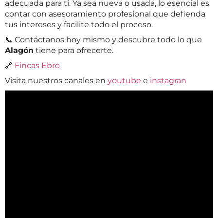
adecuada para ti. Ya sea nueva o usada, lo esencial es
contar con asesoramiento profesional que defienda
tus intereses y facilite todo el proceso.
📞 Contáctanos hoy mismo y descubre todo lo que
Alagón
tiene para ofrecerte.
🔗
Fincas Ebro
Visita nuestros canales en
youtube
e
instagran