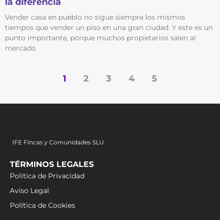
la diferencia
Vender casa en pueblo no sigue siempre los mismos
tiempos que vender un piso en una gran ciudad. Y este es un
punto importante, porque muchos propietarios salen al
mercado
1
2
3
4
5
IFE Fincas y Comunidades SLU
TÉRMINOS LEGALES
Política de Privacidad
Aviso Legal
Política de Cookies