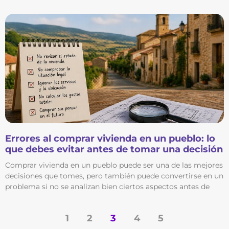
Errores al comprar vivienda en un pueblo: lo
que debes evitar antes de tomar una decisión
Comprar vivienda en un pueblo puede ser una de las mejores
decisiones que tomes, pero también puede convertirse en un
problema si no se analizan bien ciertos aspectos antes de
1
2
3
4
5