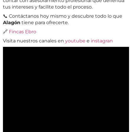
contar con asesoramiento profesional que defienda
tus intereses y facilite todo el proceso.
📞 Contáctanos hoy mismo y descubre todo lo que
Alagón
tiene para ofrecerte.
🔗
Fincas Ebro
Visita nuestros canales en
youtube
e
instagran