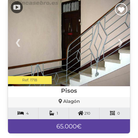
❮
❯
Ref. 1718
Pisos
Alagón
4
1
210
0
65.000€