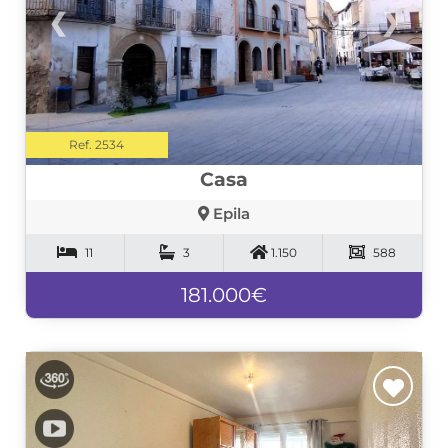
❮
❯
Ref. 2534
Casa
Epila
11
3
1.150
588
181.000€