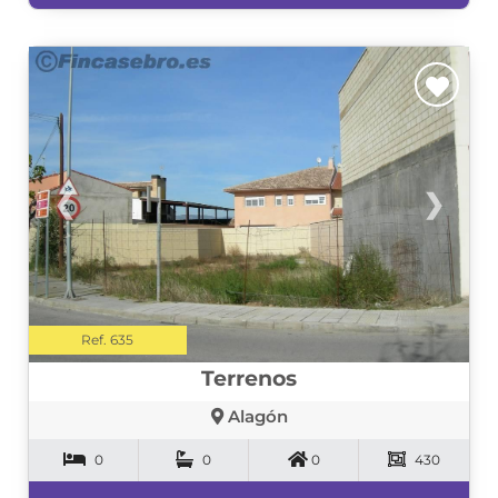
❮
❯
Ref. 635
Terrenos
Alagón
0
0
0
430