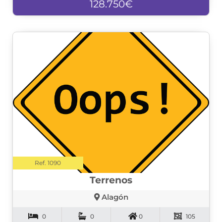
128.750€
Ref. 1090
Terrenos
Alagón
0
0
0
105