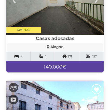
Ref. 2642
Casas adosadas
Alagón
4
1
371
157
140.000€