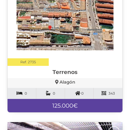
❮
❯
Ref. 2735
Terrenos
Alagón
0
0
0
343
125.000€