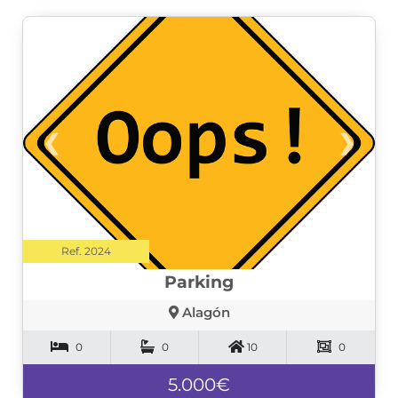
❮
❯
Ref. 2024
Parking
Alagón
0
0
10
0
5.000€