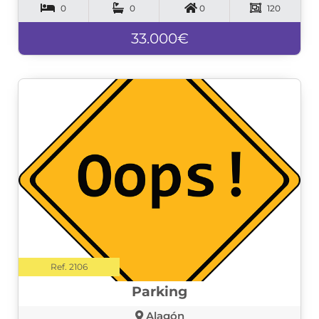
0
0
0
120
33.000€
Ref. 2106
Parking
Alagón