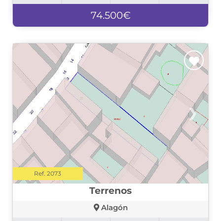
74.500€
❮
❯
Ref. 2073
Terrenos
Alagón