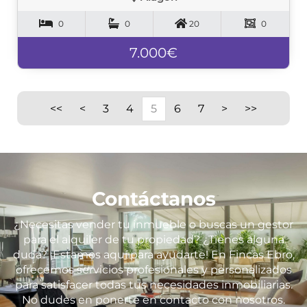
0
0
20
0
7.000€
<<
<
3
4
5
6
7
>
>>
Contáctanos
¿Necesitas vender tu inmueble o buscas un gestor
para el alquiler de tu propiedad? ¿Tienes alguna
duda? ¡Estamos aquí para ayudarte! En Fincas Ebro,
ofrecemos servicios profesionales y personalizados
para satisfacer todas tus necesidades inmobiliarias.
No dudes en ponerte en contacto con nosotros.