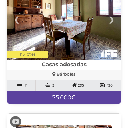
❮
❯
Ref. 2766
Casas adosadas
Bárboles
7
3
295
120
75.000€