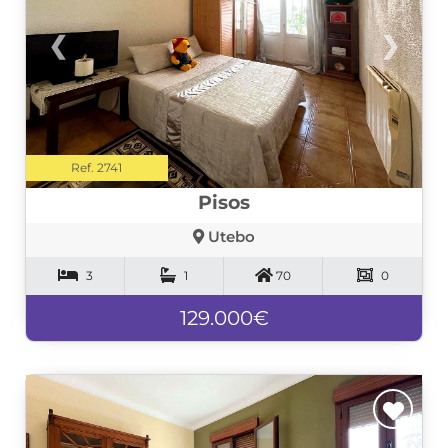
❮
❯
Ref. 2741
Pisos
Utebo
3
1
70
0
129.000€