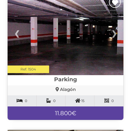
❮
❯
Ref. 1504
Parking
Alagón
0
0
15
0
11.800€