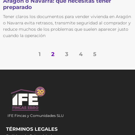
Aragón o Navarra: qué necesitas tener
preparado
Tener claros los documentos para vender vivienda en Aragón
o Navarra evita retrasos, transmite seguridad al comprador y
reduce muchos de los problemas que suelen aparecer justo
cuando la operación
1
2
3
4
5
IFE Fincas y Comunidades SLU
TÉRMINOS LEGALES