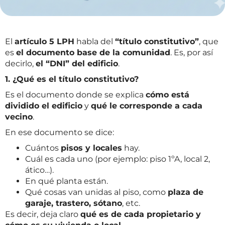
El
artículo 5 LPH
habla del
“título constitutivo”
, que
es
el documento base de la comunidad
. Es, por así
decirlo,
el “DNI” del edificio
.
1. ¿Qué es el título constitutivo?
Es el documento donde se explica
cómo está
dividido el edificio
y
qué le corresponde a cada
vecino
.
En ese documento se dice:
Cuántos
pisos y locales
hay.
Cuál es cada uno (por ejemplo: piso 1ºA, local 2,
ático…).
En qué planta están.
Qué cosas van unidas al piso, como
plaza de
garaje, trastero, sótano
, etc.
Es decir, deja claro
qué es de cada propietario y