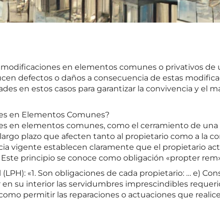
as modificaciones en elementos comunes o privativos de
cen defectos o daños a consecuencia de estas modifica
dades en estos casos para garantizar la convivencia y e
ones en Elementos Comunes?
es en elementos comunes, como el cerramiento de una ter
argo plazo que afecten tanto al propietario como a la 
cia vigente establecen claramente que el propietario ac
s. Este principio se conoce como obligación «propter rem»
 (LPH): «1. Son obligaciones de cada propietario: … e) Cons
ir en su interior las servidumbres imprescindibles requer
 como permitir las reparaciones o actuaciones que realic