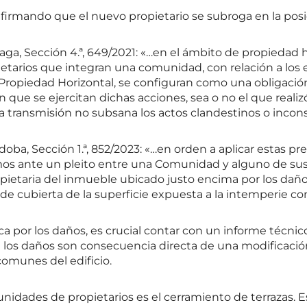
 afirmando que el nuevo propietario se subroga en la posi
ga, Sección 4.ª, 649/2021: «…en el ámbito de propiedad ho
opietarios que integran una comunidad, con relación a lo
de Propiedad Horizontal, se configuran como una obligació
que se ejercitan dichas acciones, sea o no el que realizó 
la transmisión no subsana los actos clandestinos o incon
ba, Sección 1.ª, 852/2023: «…en orden a aplicar estas prem
s ante un pleito entre una Comunidad y alguno de sus
opietaria del inmueble ubicado justo encima por los daños
de cubierta de la superficie expuesta a la intemperie co
ca por los daños, es crucial contar con un informe técni
i los daños son consecuencia directa de una modificación 
comunes del edificio.
idades de propietarios es el cerramiento de terrazas. 