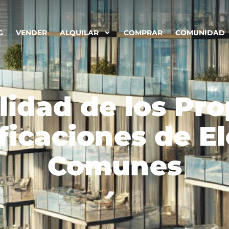
G
VENDER
ALQUILAR
COMPRAR
COMUNIDAD
idad de los Pro
ficaciones de 
Comunes