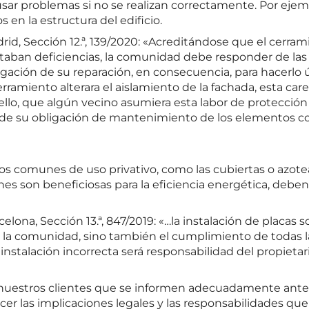
ar problemas si no se realizan correctamente. Por ejemp
en la estructura del edificio.
rid, Sección 12.ª, 139/2020: «Acreditándose que el cerram
ban deficiencias, la comunidad debe responder de las 
ación de su reparación, en consecuencia, para hacerlo úti
amiento alterara el aislamiento de la fachada, esta care
llo, que algún vecino asumiera esta labor de protección a
 de su obligación de mantenimiento de los elementos co
tos comunes de uso privativo, como las cubiertas o azo
es son beneficiosas para la eficiencia energética, deben 
celona, Sección 13.ª, 847/2019: «…la instalación de plac
de la comunidad, sino también el cumplimiento de todas l
nstalación incorrecta será responsabilidad del propietari
uestros clientes que se informen adecuadamente antes 
las implicaciones legales y las responsabilidades que 