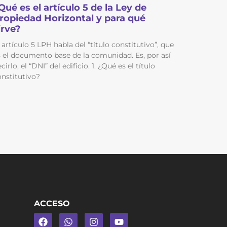
Qué es el artículo 5 de la Ley de
ropiedad Horizontal y para qué
irve?
 artículo 5 LPH habla del “título constitutivo”, que
s el documento base de la comunidad. Es, por así
cirlo, el “DNI” del edificio. 1. ¿Qué es el título
onstitutivo?
ACCESO