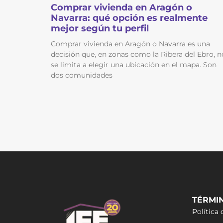
Comprar vivienda en Aragón o
Navarra: qué opción es realmente
mejor según tu perfil
Comprar vivienda en Aragón o Navarra es una
decisión que, en zonas como la Ribera del Ebro, n
se limita a elegir una ubicación en el mapa. Son
dos comunidades
TÉRMI
Política 