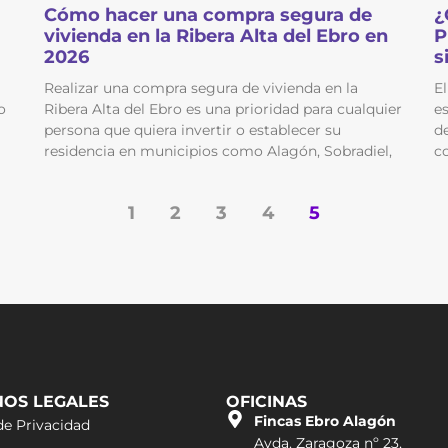
Cómo hacer una compra segura de
¿
vivienda en la Ribera Alta del Ebro en
P
2026
s
Realizar una compra segura de vivienda en la
El
o
Ribera Alta del Ebro es una prioridad para cualquier
e
persona que quiera invertir o establecer su
de
residencia en municipios como Alagón, Sobradiel,
c
1
2
3
4
5
NOS LEGALES
OFICINAS
Fincas Ebro Alagón
de Privacidad
Avda. Zaragoza nº 23,