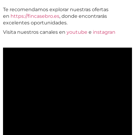
Te recomendamos explorar nuestras ofertas
en
https://fincasebro.es
, donde encontrarás
excelentes oportunidades.
Visita nuestros canales en
youtube
e
instagran