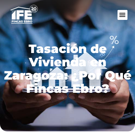
Tasación de
Vivienda en
Zaragoza: ¿Por Qué
Fincas Ebro?