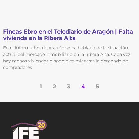
Fincas Ebro en el Telediario de Aragón | Falta
vivienda en la Ribera Alta
En el informativo de Aragón se ha hablado de la situación
actual del mercado inmobiliario en la Ribera Alta. Cada vez
hay menos viviendas disponibles mientras la demanda de
compradores
1
2
3
4
5