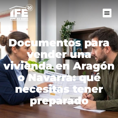
Documentos para
vender una
vivienda en Aragón
o Navarra: qué
necesitas tener
preparado