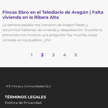
Fincas Ebro en el Telediario de Aragón | Falta
vivienda en la Ribera Alta
La semana pasada nos llamaron de Aragón Radio y
estuvimos hablando de vivienda y despoblación. Durante la
entrevista nos hicieron una pregunta: hay muchas casas
cerradas en los pueblos. ¿Por
1
2
3
4
5
IFE Fincas y Comunidades SLU
TÉRMINOS LEGALES
Política de Privacidad