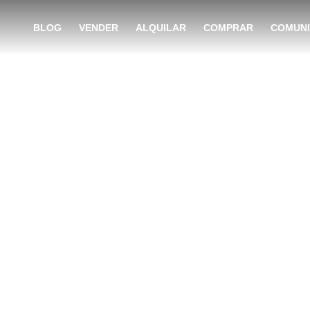
BLOG
VENDER
ALQUILAR
COMPRAR
COMUN
 para vender una 
Navarra: qué neces
preparado