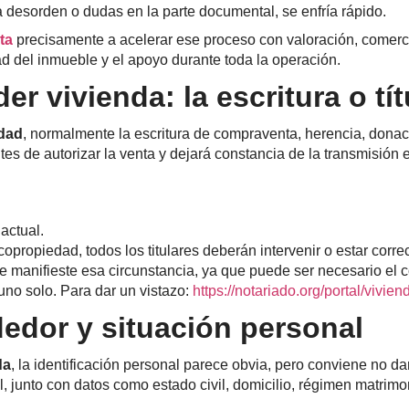
 desorden o dudas en la parte documental, se enfría rápido.
ta
precisamente a acelerar ese proceso con valoración, comer
dad del inmueble y el apoyo durante toda la operación.
 vivienda: la escritura o tí
edad
, normalmente la escritura de compraventa, herencia, donaci
es de autorizar la venta y dejará constancia de la transmisión e
 actual.
copropiedad, todos los titulares deberán intervenir o estar corre
ue se manifieste esa circunstancia, ya que puede ser necesario e
uno solo. Para dar un vistazo:
https://notariado.org/portal/vivi
dedor y situación personal
da
, la identificación personal parece obvia, pero conviene no da
, junto con datos como estado civil, domicilio, régimen matrimo