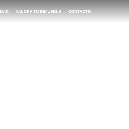
IDAD
VALORA TU INMUEBLE
CONTACTO
vivienda en
itas tener