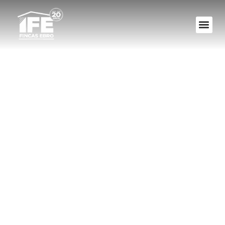
El Contrato De
Arrendamiento.
Cosas Que Hay Que
Saber, Que No Te
Tomen El Pelo (II)