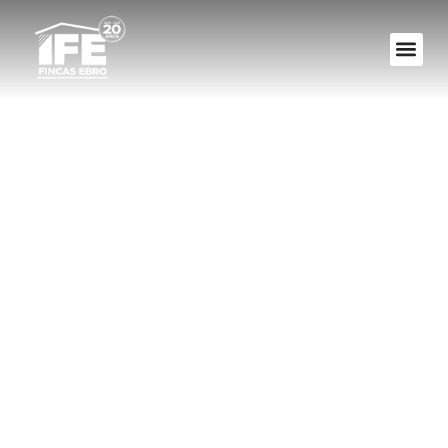
El Contrato De
Arrendamiento.
Cosas Que Hay Que
Saber, Que No Te
Tomen El Pelo (II)