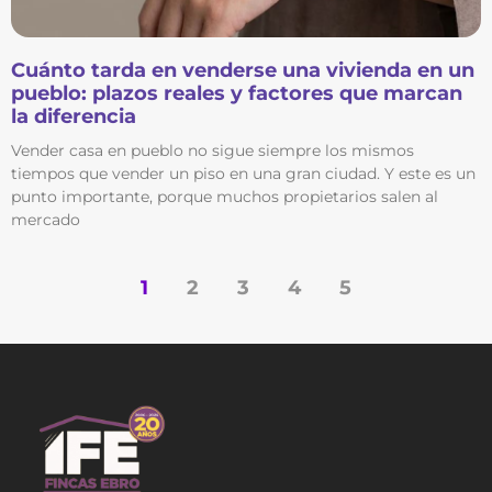
Cuánto tarda en venderse una vivienda en un
pueblo: plazos reales y factores que marcan
la diferencia
Vender casa en pueblo no sigue siempre los mismos
tiempos que vender un piso en una gran ciudad. Y este es un
punto importante, porque muchos propietarios salen al
mercado
1
2
3
4
5