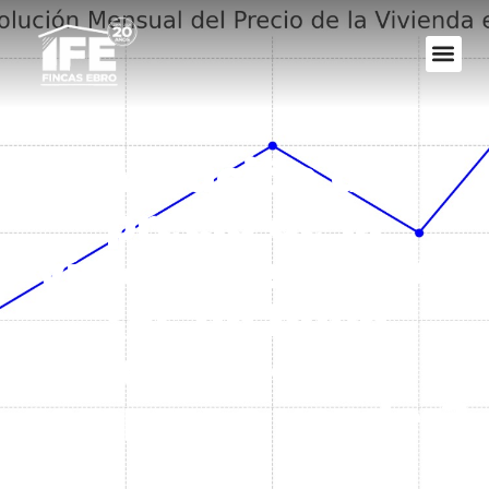
Evolución del
precio de la
vivienda en 2024:
¿Es un buen
momento para
comprar o vender?