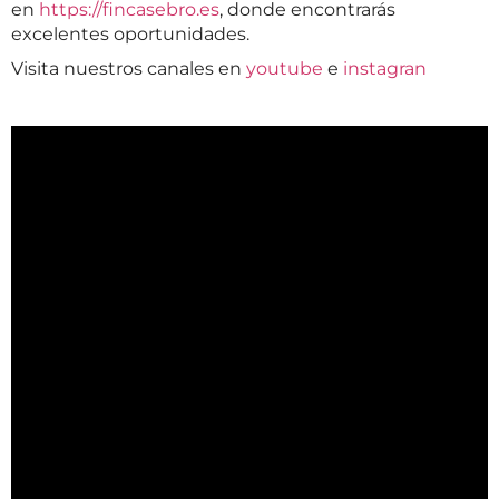
en
https://fincasebro.es
, donde encontrarás
excelentes oportunidades.
Visita nuestros canales en
youtube
e
instagran