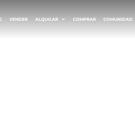
G
VENDER
ALQUILAR
COMPRAR
COMUNIDAD
 de Propietarios
 o cualquier o
ico pueden ser 