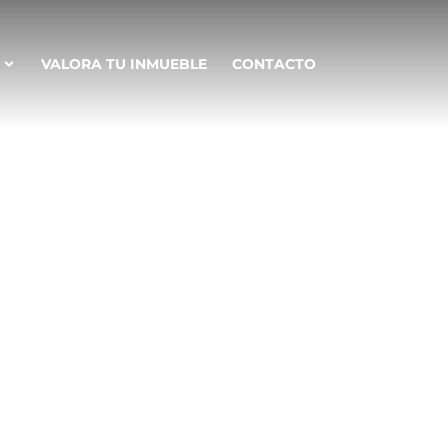
VALORA TU INMUEBLE
CONTACTO
 realizadas
tro medio
anuladas