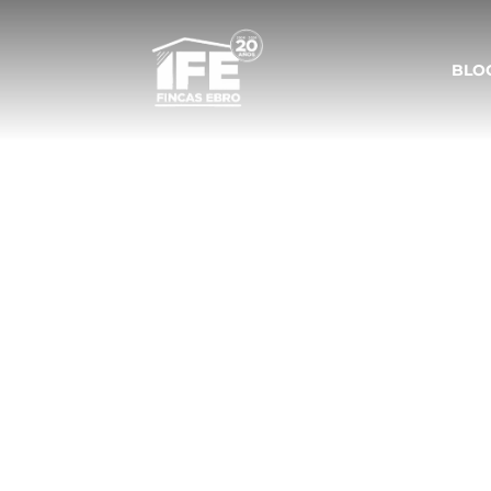
BLO
Las Juntas
por Zoom
telemát