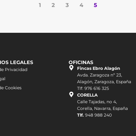
1
2
3
4
5
NOS LEGALES
OFICINAS
Fincas Ebro Alagón
de Privacidad
Avda. Zaragoza nº 23,
gal
Alagón, Zaragoza, España
 de Cookies
Tlf: 976 616 325
CORELLA
Calle Tajadas, no 4,
Corella, Navarra, España
Tlf.
948 988 240