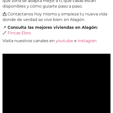
qué zona se adapta mejor a ti, qué casas están
disponibles y cómo guiarte paso a paso.
📩 Contáctanos hoy mismo y empieza tu nueva vida
donde de verdad se vive bien: en Alagón.
📌
Consulta las mejores viviendas en Alagón:
🔗
Fincas Ebro
Visita nuestros canales en
youtube
e
instagran