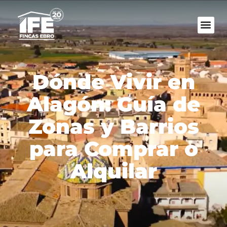
Dónde Vivir en
Alagón: Guía de
Zonas y Barrios
para Comprar o
Alquilar