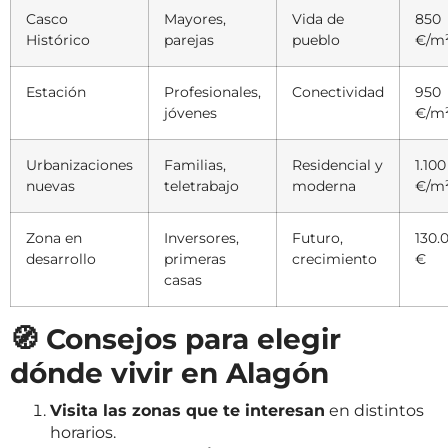
Casco
Mayores,
Vida de
850
Histórico
parejas
pueblo
€/m
Estación
Profesionales,
Conectividad
950
jóvenes
€/m
Urbanizaciones
Familias,
Residencial y
1.100
nuevas
teletrabajo
moderna
€/m
Zona en
Inversores,
Futuro,
130.
desarrollo
primeras
crecimiento
€
casas
🧭 Consejos para elegir
dónde vivir en Alagón
Visita las zonas que te interesan
en distintos
horarios.