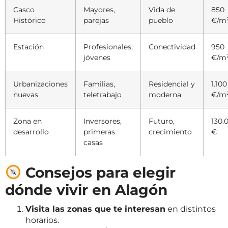
Casco
Mayores,
Vida de
850
Histórico
parejas
pueblo
€/m
Estación
Profesionales,
Conectividad
950
jóvenes
€/m
Urbanizaciones
Familias,
Residencial y
1.100
nuevas
teletrabajo
moderna
€/m
Zona en
Inversores,
Futuro,
130.
desarrollo
primeras
crecimiento
€
casas
Consejos para elegir
dónde vivir en Alagón
Visita las zonas que te interesan
en distintos
horarios.