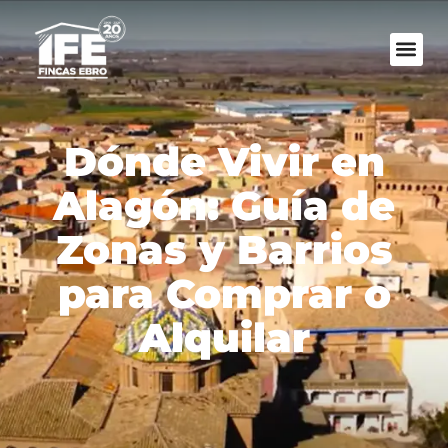
Dónde Vivir en
Alagón: Guía de
Zonas y Barrios
para Comprar o
Alquilar