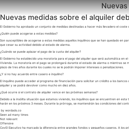
Ir
Nuevas 
al
contenido
Nuevas medidas sobre el alquiler de
El Gobierno ha aprobado un conjunto de medidas destinadas a hacer más llevadero el coste de l
¿Quién puede acogerse a estas medidas?
Son susceptibles de acogerse a estas medidas aquellos inquilinos que se han quedado en par
que cesar su actividad debido al estado de alarma.
¿Cuándo se puede aplazar el pago de la cuota del alquiler?
El Gobierno ha establecido una moratoria para el pago del alquiler que será automática en el
Vivienda. La moratoria en el pago se prolongará durante el estado de alarma o mientras se m
plazo de tres años durante los cuales no se le podrán imponer intereses o penalizaciones.
¿Y si no hay acuerdo entre casero e inquilino?
El inquilino puede acceder al programa de financiación para solicitar un crédito a los bancos 
alquiler y se podrá devolver como mucho en diez años.
¿Qué ocurre si el contrato de alquiler vence en las próximas semanas?
Debido a la insóilta situación que estamos viviendo, los inquilinos que se encuentren en esta
harán en los próximos 3 meses. Durante la prórroga, se mantendrán las condiciones del contrat
by wordads.co
Seen ad many times
Not relevant
Offensive
CovEl Ejecutivo ha marcado la diferencia entre grandes fondos y pequeños caseros. A los prim