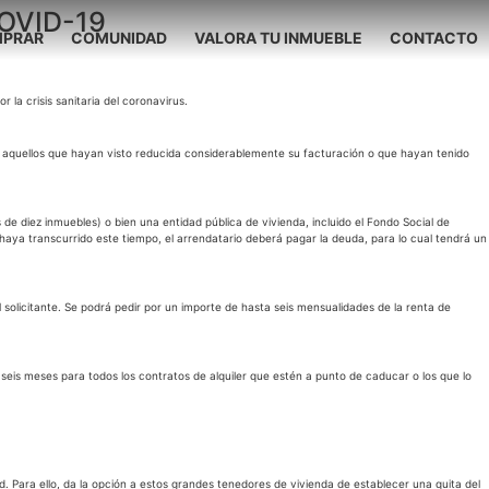
COVID-19
PRAR
COMUNIDAD
VALORA TU INMUEBLE
CONTACTO
la crisis sanitaria del coronavirus.
, aquellos que hayan visto reducida considerablemente su facturación o que hayan tenido
de diez inmuebles) o bien una entidad pública de vivienda, incluido el Fondo Social de
haya transcurrido este tiempo, el arrendatario deberá pagar la deuda, para lo cual tendrá un
el solicitante. Se podrá pedir por un importe de hasta seis mensualidades de la renta de
e seis meses para todos los contratos de alquiler que estén a punto de caducar o los que lo
. Para ello, da la opción a estos grandes tenedores de vivienda de establecer una quita del