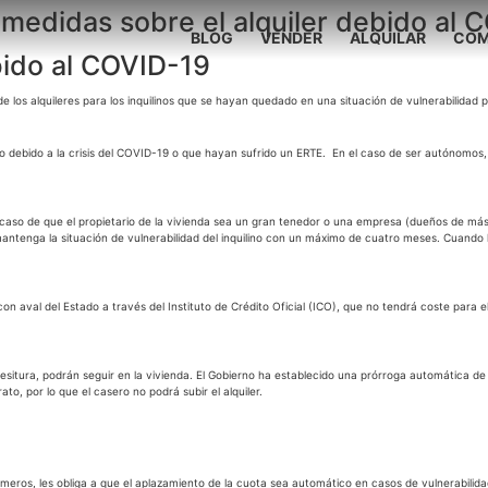
medidas sobre el alquiler debido al 
BLOG
VENDER
ALQUILAR
COM
bido al COVID-19
os alquileres para los inquilinos que se hayan quedado en una situación de vulnerabilidad por 
o debido a la crisis del COVID-19 o que hayan sufrido un ERTE. En el caso de ser autónomos
 caso de que el propietario de la vivienda sea un gran tenedor o una empresa (dueños de más 
antenga la situación de vulnerabilidad del inquilino con un máximo de cuatro meses. Cuando 
con aval del Estado a través del Instituto de Crédito Oficial (ICO), que no tendrá coste para 
 tesitura, podrán seguir en la vivienda. El Gobierno ha establecido una prórroga automática d
o, por lo que el casero no podrá subir el alquiler.
eros, les obliga a que el aplazamiento de la cuota sea automático en casos de vulnerabilidad