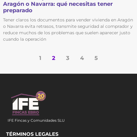
Aragón o Navarra: qué necesitas tener
preparado
Tener claros los documentos para vender vivienda en Aragón
o Navarra evita retrasos, transmite seguridad al comprador y
reduce muchos de los problemas que suelen aparecer justo
cuando la operación
1
2
3
4
5
IFE Fincas y Comunidades SLU
TÉRMINOS LEGALES