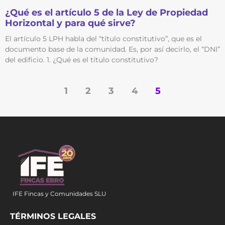
¿Qué es el artículo 5 de la Ley de Propiedad
Horizontal y para qué sirve?
El artículo 5 LPH habla del “título constitutivo”, que es el
documento base de la comunidad. Es, por así decirlo, el “DNI”
del edificio. 1. ¿Qué es el título constitutivo?
1
2
3
4
5
IFE Fincas y Comunidades SLU
TÉRMINOS LEGALES