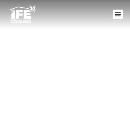
¿Que es la fianza
en un
arrendamiento o
alquiler?