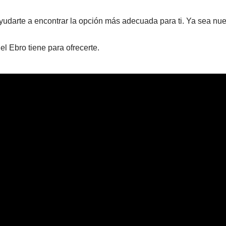
udarte a encontrar la opción más adecuada para ti. Ya sea nue
.
l Ebro tiene para ofrecerte.