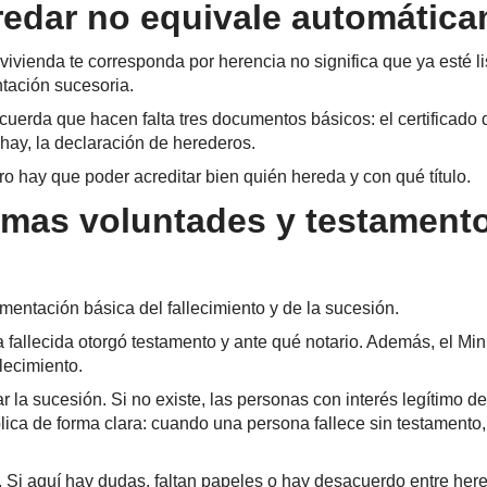
redar no equivale automátic
ienda te corresponda por herencia no significa que ya esté list
ntación sucesoria.
cuerda que hacen falta tres documentos básicos: el certificado d
o hay, la declaración de herederos.
ro hay que poder acreditar bien quién hereda y con qué título.
timas voluntades y testamento
umentación básica del fallecimiento y de la sucesión.
a fallecida otorgó testamento y ante qué notario. Además, el Mini
lecimiento.
 la sucesión. Si no existe, las personas con interés legítimo de
lica de forma clara: cuando una persona fallece sin testamento
 Si aquí hay dudas, faltan papeles o hay desacuerdo entre hered