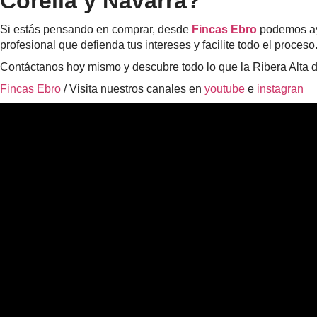
Corella y Navarra?
Si estás pensando en comprar, desde
Fincas Ebro
podemos ay
profesional que defienda tus intereses y facilite todo el proceso
Contáctanos hoy mismo y descubre todo lo que la Ribera Alta de
Fincas Ebro
/ Visita nuestros canales en
youtube
e
instagran