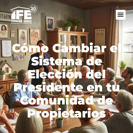
Cómo Cambiar el
Sistema de
Elección del
Presidente en tu
Comunidad de
Propietarios