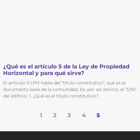
¿Qué es el artículo 5 de la Ley de Propiedad
Horizontal y para qué sirve?
El artículo 5 LPH habla del “título constitutivo”, que es el
documento base de la comunidad. Es, por así decirlo, el “DNI”
del edificio. 1. ¿Qué es el título constitutivo?
1
2
3
4
5