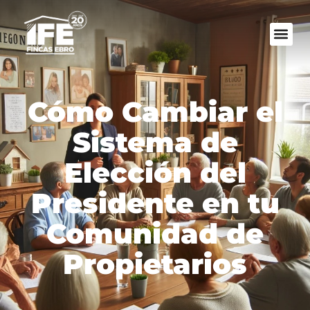
Cómo Cambiar el
Sistema de
Elección del
Presidente en tu
Comunidad de
Propietarios