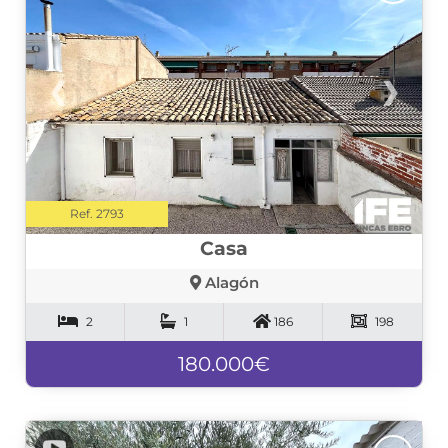
❮
❯
Ref. 2793
Casa
Alagón
2
1
186
198
180.000€