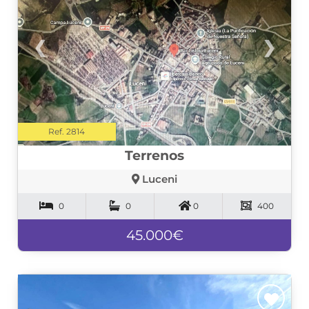
❮
❯
Ref. 2814
Terrenos
Luceni
0
0
0
400
45.000€