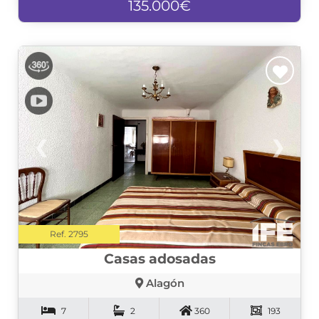
135.000€
❮
❯
Ref. 2795
Casas adosadas
Alagón
7
2
360
193