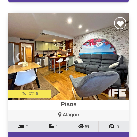
❮
❯
Ref. 2746
Pisos
Alagón
2
1
69
0