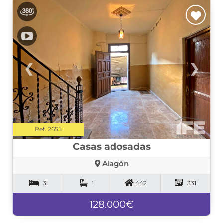
❮
❯
Ref. 2655
Casas adosadas
Alagón
3
1
442
331
128.000€