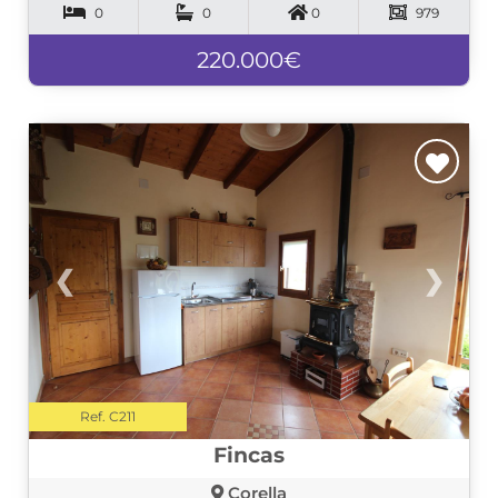
0
0
0
979
220.000€
❮
❯
Ref. C211
Fincas
Corella