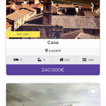
❮
❯
Ref. 2812
Casa
Luceni
5
2
200
450
240.000€