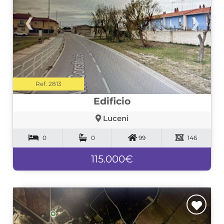
❮
❯
Ref. 2813
Edificio
Luceni
0
0
99
146
115.000€