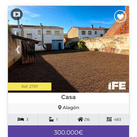
❮
❯
Ref. 2797
Casa
Alagón
3
1
216
483
300.000€