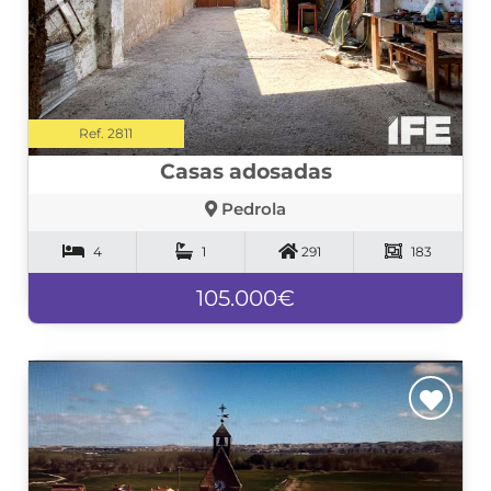
Ref. 2811
Casas adosadas
Pedrola
4
1
291
183
105.000€