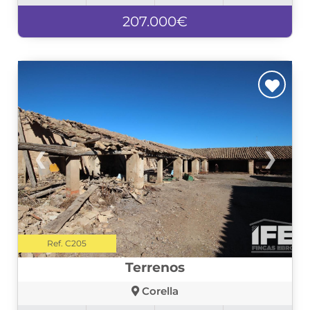
207.000€
❮
❯
Ref. C205
Terrenos
Corella