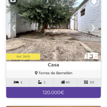
❮
❯
Ref. 2809
Casa
Torres de Berrellén
5
2
80
313
120.000€