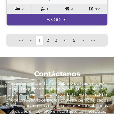
2
1
40
953
83.000€
<<
<
1
2
3
4
5
>
>>
Contáctanos
¿Necesitas vender tu inmueble o buscas un gestor
para el alquiler de tu propiedad? ¿Tienes alguna
duda? ¡Estamos aquí para ayudarte! En Fincas Ebro,
ofrecemos servicios profesionales y personalizados
para satisfacer todas tus necesidades inmobiliarias.
No dudes en ponerte en contacto con nosotros.