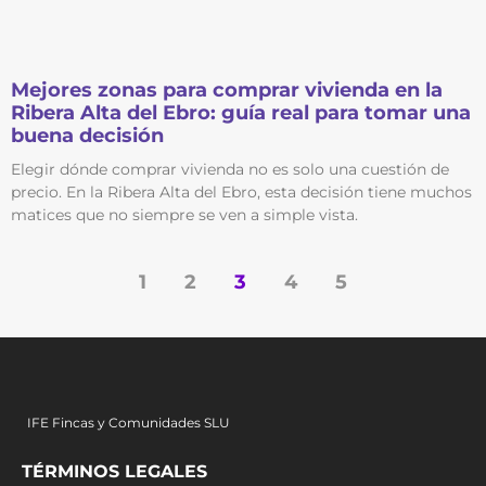
Mejores zonas para comprar vivienda en la
Ribera Alta del Ebro: guía real para tomar una
buena decisión
Elegir dónde comprar vivienda no es solo una cuestión de
precio. En la Ribera Alta del Ebro, esta decisión tiene muchos
matices que no siempre se ven a simple vista.
1
2
3
4
5
IFE Fincas y Comunidades SLU
TÉRMINOS LEGALES