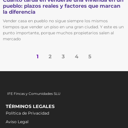
Cuánto tarda en venderse una vivienda en un
pueblo: plazos reales y factores que marcan
la diferencia
Vender casa en pueblo no sigue siempre los mismos
tiempos que vender un piso en una gran ciudad. Y este es un
punto importante, porque muchos propietarios salen al
mercado
1
2
3
4
5
IFE Fincas y Comunidades SLU
TÉRMINOS LEGALES
Política de Privacidad
Aviso Legal