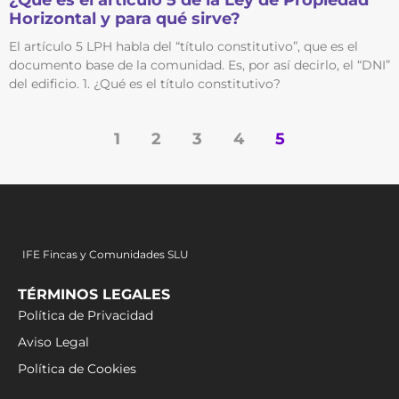
¿Qué es el artículo 5 de la Ley de Propiedad
Horizontal y para qué sirve?
El artículo 5 LPH habla del “título constitutivo”, que es el
documento base de la comunidad. Es, por así decirlo, el “DNI”
del edificio. 1. ¿Qué es el título constitutivo?
1
2
3
4
5
IFE Fincas y Comunidades SLU
TÉRMINOS LEGALES
Política de Privacidad
Aviso Legal
Política de Cookies