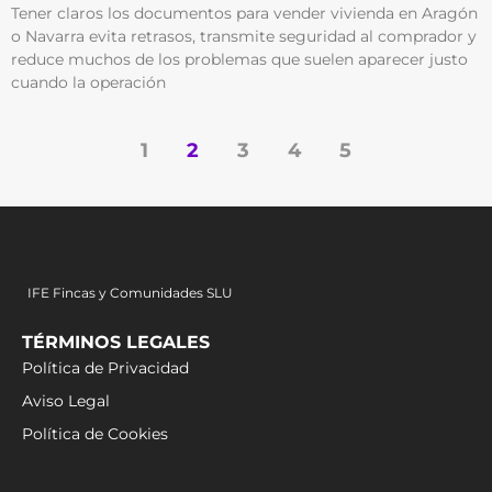
Tener claros los documentos para vender vivienda en Aragón
o Navarra evita retrasos, transmite seguridad al comprador y
reduce muchos de los problemas que suelen aparecer justo
cuando la operación
1
2
3
4
5
IFE Fincas y Comunidades SLU
TÉRMINOS LEGALES
Política de Privacidad
Aviso Legal
Política de Cookies