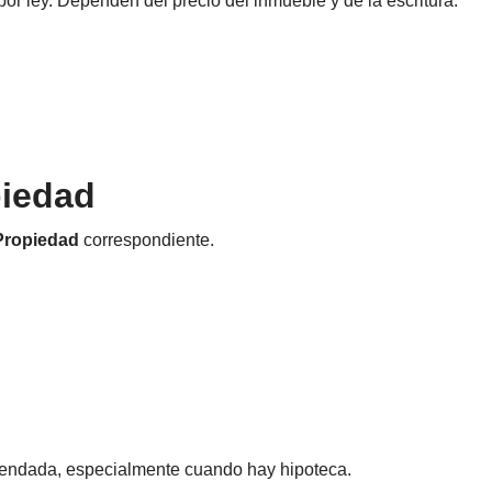
por ley. Dependen del precio del inmueble y de la escritura.
piedad
 Propiedad
correspondiente.
omendada, especialmente cuando hay hipoteca.