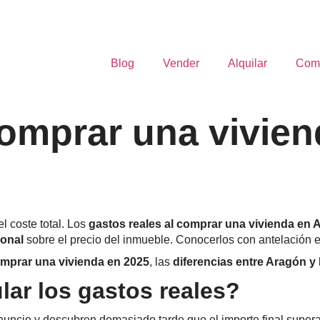
Blog
Vender
Alquilar
Com
comprar una vivie
l coste total. Los
gastos reales al comprar una vivienda en 
ional
sobre el precio del inmueble. Conocerlos con antelación e
omprar una vivienda en 2025
, las
diferencias entre Aragón y
lar los gastos reales?
ncio y descubren demasiado tarde que el importe final supera 