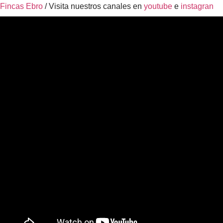
Fincas Ebro
/ Visita nuestros canales en
youtube
e
instagran